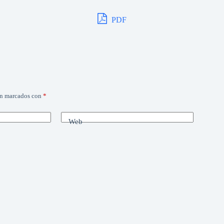
PDF
án marcados con
*
Web