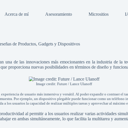
Acerca de mí
Asesoramiento
Micrositios
I
Reseñas de Productos
,
Gadgets y Dispositivos
tan una de las innovaciones más emocionantes en la industria de la tec
 lo que proporciona nuevas posibilidades en términos de diseño y funcion
Image credit: Future / Lance Ulanoff
a experiencia de usuario más inmersiva y versátil. Al poder expandir o contraer el t
e muestra. Por ejemplo, un dispositivo plegable puede funcionar como un teléfono i
da a los usuarios la capacidad de realizar múltiples tareas y aprovechar al máximo e
roductividad al permitir a los usuarios realizar varias actividades sim
rabajar en ambas simultáneamente, lo que facilita la multitarea y aumenta